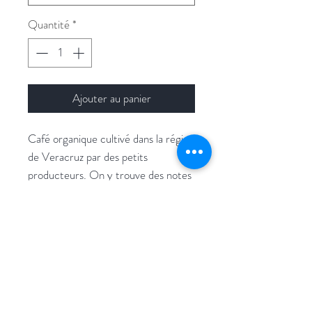
Quantité
*
Ajouter au panier
Café organique cultivé dans la région
de Veracruz par des petits
producteurs. On y trouve des notes
gourmandes de caramel, chocolat et
fruits jaunes. Équilibré et belle
longueur en bouche.
Aide