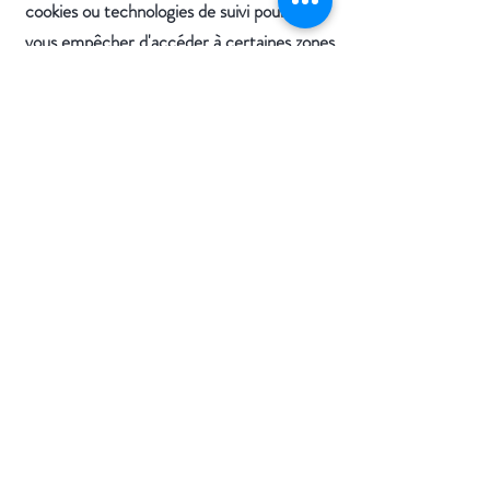
cookies ou technologies de suivi pourront
vous empêcher d'accéder à certaines zones
ou fonctionnalités de nos services, ou
pourront autrement affecter négativement
votre expérience d'utilisateur.
Les liens suivants peuvent être utiles, ou
vous pouvez utiliser l'option
«
Aide
»
de
votre navigateur.
Paramètres des cookies dans Firefox
Paramètres des cookies dans Internet
Explorer
Paramètres des cookies dans Google
Chrome
Paramètres des cookies dans Safari (OS X)