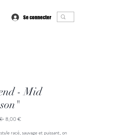
Se connecter
end - Mid
son"
Prix
Prix
€ 
8,00 €
original
promotionnel
style racé, sauvage et puissant, on