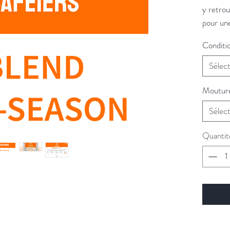
y retrou
pour un
boisées.
Conditi
Sélec
Moutur
Sélec
Quantit