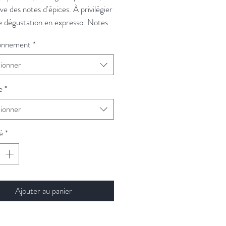
ve des notes d'épices. À privilégier
e dégustation en expresso. Notes
onnement
*
tionner
e
*
tionner
é
*
Ajouter au panier