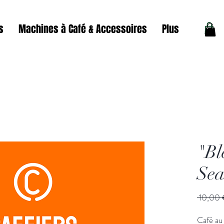
s
Machines à Café & Accessoires
Plus
"Bl
Sea
 10,00 
Café au 