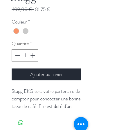
Prix
Prix
 109,00 € 
81,75 €
original
promotionnel
Couleur
*
Quantité
*
Ajouter au panier
Stagg EKG sera votre partenaire de
comptoir pour concocter une bonne
tasse de café. Elle est doté d'un
contrôle précis de la température,
1200 watts pour un temps de
chaleur rapide, et un monde de