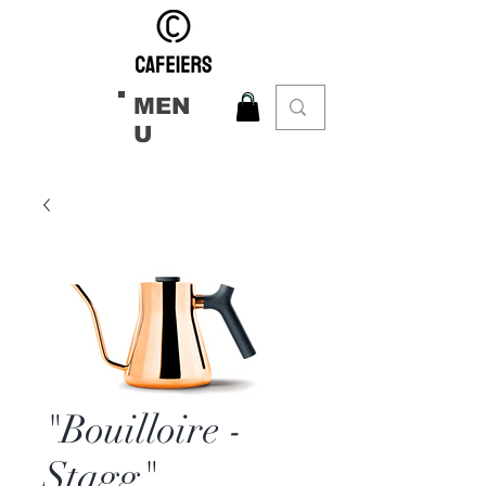
MEN
U
"Bouilloire -
Stagg"