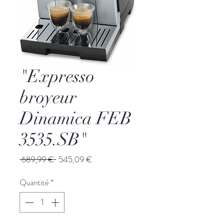
"Expresso
broyeur
Dinamica FEB
3535.SB"
Prix
Prix
 689,99 € 
545,09 €
original
promotionnel
Quantité
*