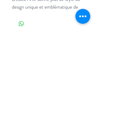
design unique et emblématique de
Dedica. À la fois Compact et
puissant, cet expresso broyeur est la
touche finale qui vient compléter
votre cuisine, pour de délicieux cafés
du matin sans tracas avec une
Aide
texture onctueuse et une micro-
mousse couronnant vos boissons
Livraison et retours
lactées préférées, le tout avec une
Mentions légales
facilité d’usage et une commodité
Politique en matière de cookies
maximales.
Haute performance dans un
format intelligent, seulement
15 cm de large avec système de
chauffage à pression de 15 bar
©2024 par Cafeiers.
Paniers filtrants haute capacité
pour un expresso plus savoureux