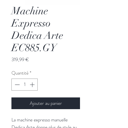
Machine
Expresso
Dedica Arte
EC885.GY
Prix
319,99 €
Quantité
*
Ajouter au panier
La machine expresso manuelle
Dedica Arte donne plus de style au